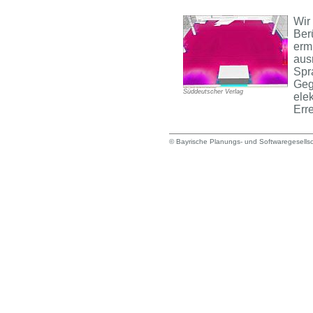
Wir
Ber
erm
aus
Spr
Geg
Süddeutscher Verlag
ele
Err
© Bayrische Planungs- und Softwaregesells